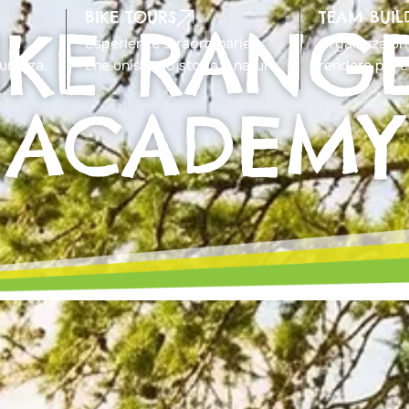
BIKE TOURS
TEAM BUIL
IKE RANG
a
Esperienze straordinarie
Organizza un
curezza.
che uniscono storia e natura.
rendere più c
ACADEMY