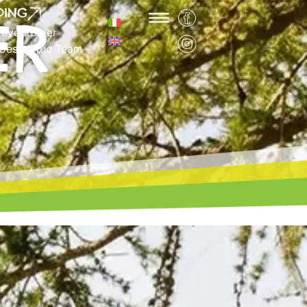
DING
ER
 evento per
oeso il tuo Team