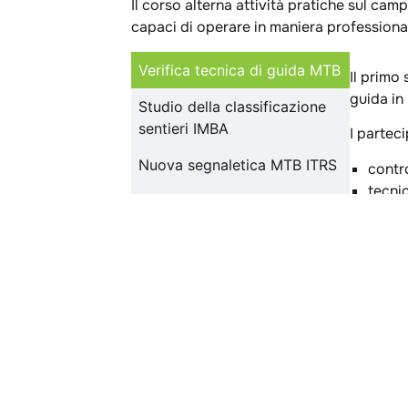
Il corso alterna attività pratiche sul ca
capaci di operare in maniera professionale
Verifica tecnica di guida MTB
Il primo
guida in
Studio della classificazione
sentieri IMBA
I partec
Nuova segnaletica MTB ITRS
contro
tecnic
Supporto ai soccorsi e
gestio
recupero biker
tecnic
sicur
Manutenzione e gestione dei
sentieri MTB
Questa f
Bike Ra
Codice di convivenza della
montagna