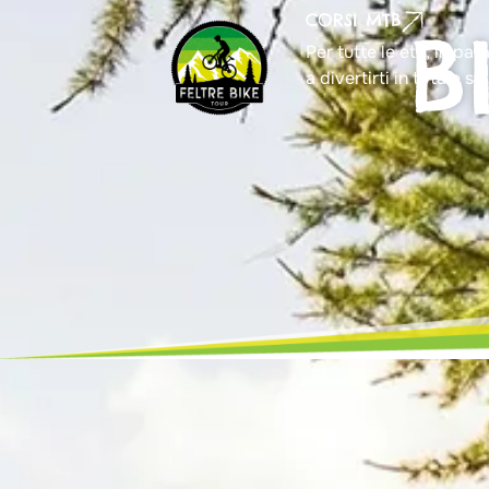
CORSI MTB
B
Per tutte le età, impar
a divertirti in totale si