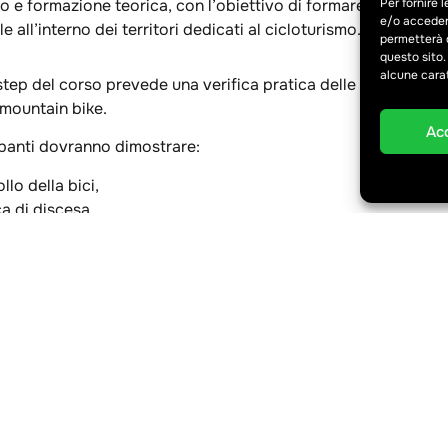
Per fornire 
mpo e formazione teorica, con l’obiettivo di formare Bike Rang
e/o accedere
 all’interno dei territori dedicati al cicloturismo.
permetterà d
questo sito.
alcune carat
 step del corso prevede una verifica pratica delle capacità di
 mountain bike.
Ac
ipanti dovranno dimostrare:
llo della bici,
a di discesa,
ne dei diversi terreni,capacità di affrontare sentieri naturali e
i,
ezza nella conduzione della MTB.
ase è fondamentale per accedere alla formazione avanzata d
nger Academy.