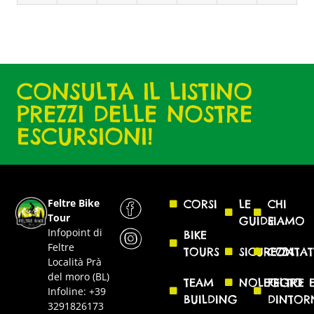
CONSULTA IL LISTINO
PREZZI DELLE NOSTRE
ESCURSIONI!
Feltre Bike
CORSI
LE
CHI
Tour
GUIDE
SIAMO
Infopoint di
BIKE
Feltre
TOURS
SICUREZZA
CONTAT
Località Prà
del moro (BL)
TEAM
NOLEGGIO
FELTRE 
Infoline: +39
BUILDING
DINTOR
3291826173