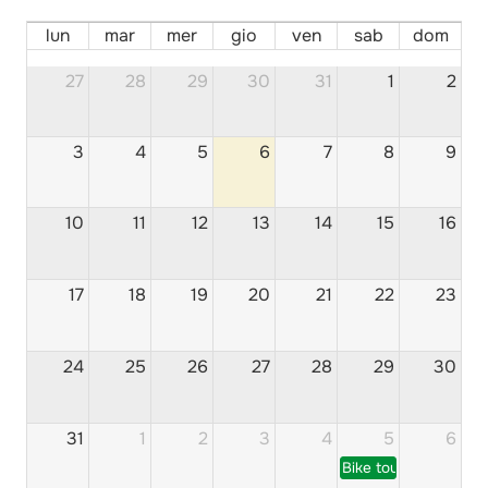
lun
mar
mer
gio
ven
sab
dom
27
28
29
30
31
1
2
3
4
5
6
7
8
9
10
11
12
13
14
15
16
17
18
19
20
21
22
23
24
25
26
27
28
29
30
31
1
2
3
4
5
6
Bike tour al lago di 