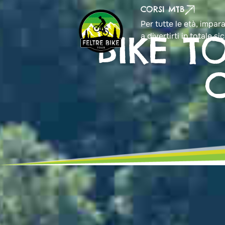
CORSI MTB
Per tutte le età, impar
BIKE T
a divertirti in totale si