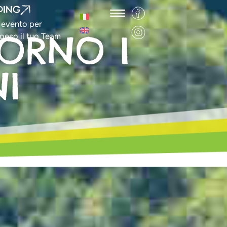
DING
 evento per
IORNO I
oeso il tuo Team
I