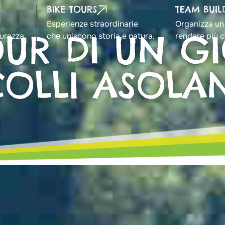
BIKE TOURS
TEAM BUIL
a
Esperienze straordinarie
Organizza un
OUR DI UN G
curezza.
che uniscono storia e natura.
rendere più c
COLLI ASOLAN